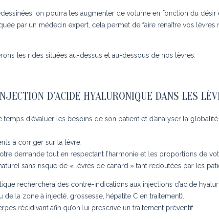
redessinées, on pourra les augmenter de volume en fonction du désir 
tiquée par un médecin expert, cela permet de faire renaître vos lèvres 
ns les rides situées au-dessus et au-dessous de nos lèvres.
NJECTION D’ACIDE HYALURONIQUE DANS LES LÈV
mps d’évaluer les besoins de son patient et d’analyser la globalité du 
nts à corriger sur la lèvre.
 votre demande tout en respectant l’harmonie et les proportions de vot
aturel sans risque de « lèvres de canard » tant redoutées par les pati
ique recherchera des contre-indications aux injections d’acide hyal
de la zone à injecté, grossesse, hépatite C en traitement).
rpes récidivant afin qu’on lui prescrive un traitement préventif.