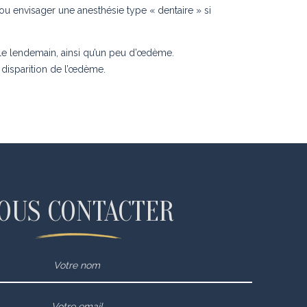
 ou envisager une anesthésie type « dentaire » si
 le lendemain, ainsi qu’un peu d’œdème.
a disparition de l’œdème.
OUS CONTACTER