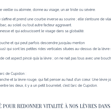
 vieillie ou abimée, donne au visage, un air triste ou sévère.
le s’affine et prend une courbe inverse au sourire ; elle s’entoure de v
ac, au soleil ou tout autre facteur aggravant.
unesse et qui adoucissent le visage dans sa globalité.
 bouche et qui peut parfois descendre jusqu’au menton
s) qui sont les petites rides verticales situées au-dessus de la lèvre s
e cet aspect pincé qu’a la lèvre ; on ne nait pas tous avec une bouche
’arc de Cupidon :
lanche et la lèvre rouge, qui fait penser au haut d’un cœur. Une lèvre jo
tre les deux, il y a un petit bourrelet, c’est l’arc de Cupidon.
LÉ POUR REDONNER VITALITÉ À NOS LÈVRES DANS