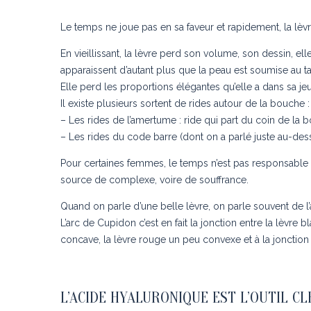
Le temps ne joue pas en sa faveur et rapidement, la lèvre
En vieillissant, la lèvre perd son volume, son dessin, el
apparaissent d’autant plus que la peau est soumise au tab
Elle perd les proportions élégantes qu’elle a dans sa je
Il existe plusieurs sortent de rides autour de la bouche :
– Les rides de l’amertume : ride qui part du coin de la
– Les rides du code barre (dont on a parlé juste au-dessu
Pour certaines femmes, le temps n’est pas responsable d
source de complexe, voire de souffrance.
Quand on parle d’une belle lèvre, on parle souvent de l
L’arc de Cupidon c’est en fait la jonction entre la lèvre b
concave, la lèvre rouge un peu convexe et à la jonction en
L’ACIDE HYALURONIQUE EST L’OUTIL C