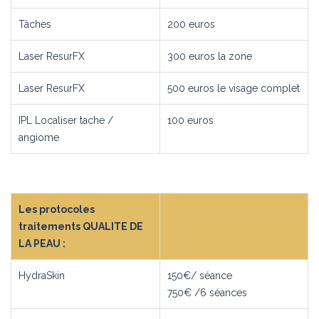
Tâches
200 euros
Laser ResurFX
300 euros la zone
Laser ResurFX
500 euros le visage complet
IPL Localiser tache /
100 euros
angiome
Les protocoles
traitements QUALITE DE
LA PEAU :
HydraSkin
150€/ séance
750€ /6 séances